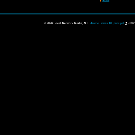
arriba
© 2026
Local Network Media, S.L.
Jaume Borràs 18, principal
-
089