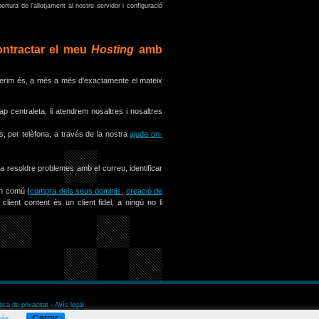
ertura de l'allotjament al nostre servidor i configuració
ontractar el meu
Hosting
amb
oferim és, a més a més d'exactamente el mateix
p centraleta, li atendrem nosaltres i nosaltres
s, per telèfona, a través de la nostra
ajuda on-
 a resoldre problemes amb el correu, identificar
en comú (
compra dels seus dominis
,
creació de
ient content és un client fidel, a ningú no li
tica de privacitat
-
Avís legal
Cerrar
más