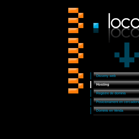
Disseny web
Hosting
Registre de dominis
Posicionament en cercador
Dominis en Venda