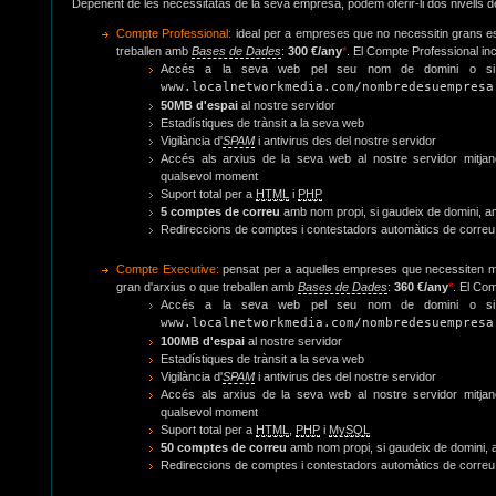
Depenent de les necessitatas de la seva empresa, podem oferir-li dos nivells 
Compte Professional:
ideal per a empreses que no necessitin grans es
treballen amb
Bases de Dades
:
300 €/any
*
. El Compte Professional inc
Accés a la seva web pel seu nom de domini o si no
www.localnetworkmedia.com/nombredesuempresa
50MB d'espai
al nostre servidor
Estadístiques de trànsit a la seva web
Vigilància d'
SPAM
i antivirus des del nostre servidor
Accés als arxius de la seva web al nostre servidor mitja
qualsevol moment
Suport total per a
HTML
i
PHP
5 comptes de correu
amb nom propi, si gaudeix de domini, amb 
Redireccions de comptes i contestadors automàtics de correu 
Compte Executive:
pensat per a aquelles empreses que necessiten ma
gran d'arxius o que treballen amb
Bases de Dades
:
360 €/any
*
. El Com
Accés a la seva web pel seu nom de domini o si no
www.localnetworkmedia.com/nombredesuempresa
100MB d'espai
al nostre servidor
Estadístiques de trànsit a la seva web
Vigilància d'
SPAM
i antivirus des del nostre servidor
Accés als arxius de la seva web al nostre servidor mitja
qualsevol moment
Suport total per a
HTML
,
PHP
i
MySQL
50 comptes de correu
amb nom propi, si gaudeix de domini, amb
Redireccions de comptes i contestadors automàtics de correu 