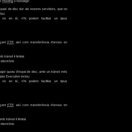
de
Hosting
o hostatge:
pais de disc dur als nostres servidors, que no
lou:
 en té, n'hi podem facilitar un tipus
nçant
FTP
, així com transferència d'arxius en
trànsit il·limitat
electrònic
jor quota d'espai de disc, amb un trànsit més
pte Executive inclou:
 en té, n'hi podem facilitar un tipus
nçant
FTP
, així com transferència d'arxius en
 trànsit il·limitat
electrònic