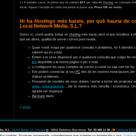
(
*
) A ambdós casos, el primer any es cobrarà
60 €
per l'alta del
Hosting
, en concepte d'ob
inicial. Aquest concepte es cobra únicament el primer any.
Preus IVA no inclòs.
Hi ha
Hostings
més barats, per què hauria de c
Local Network Media, S.L.?
Doncs sí, vostè podria trobar un
Hosting
més barat, però el que nosaltres li 
que els altres, qualitat de servei i servei post-venda:
Quan vostè truqui per qualsevol consulta o problema, no li atendrà ca
sabrem qui és vostè.
Estem a la seva disposició per a qualsevol consulta que vulgui fer-no
line
disponible a la nostra pàgina o per e-mail.
Li configurem els seus comptes de correu si vostè no sap com fer-ho.
Ens podem connectar al seu
PC
des de les nostres instal·lacions per
d'altres problemes…
Provarem de resoldre els seus dubtes i portar a terme els projectes 
webs
,
posicionament
,…)de la manera més senzilla i econòmica. Un cl
agrada ser enganyat.
Backups
diaris.
amunt
ia, S.L.
Jaume Borràs 18, principal
-
08911
Badalona
(
Barcelona
).
Tel.
93 460 11 58
|
Contactar
|
Polí
tiliza cookies. Si sigues navegando, consideramos que aceptas su instalación y uso
Saber 