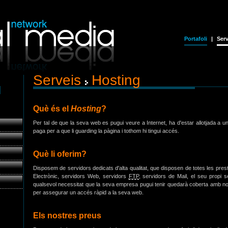
Portafoli
|
Serv
Serveis
Hosting
Què és el
Hosting
?
Per tal de que la seva web es pugui veure a Internet, ha d'estar allotjada a u
paga per a que li guarding la pàgina i tothom hi tingui accés.
Què li oferim?
s
Disposem de servidors dedicats d'alta qualitat, que disposen de totes les pre
Electrònic, servidors Web, servidors
FTP
, servidors de Mail, el seu propi s
qualsevol necessitat que la seva empresa pugui tenir quedarà coberta amb no
per assegurar un accés ràpid a la seva web.
Els nostres preus