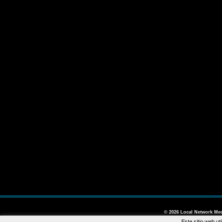
© 2026
Local Network Med
Este sitio web u