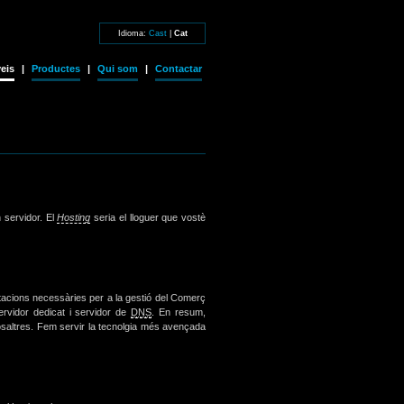
Idioma:
Cast
|
Cat
eis
|
Productes
|
Qui som
|
Contactar
n servidor. El
Hosting
seria el lloguer que vostè
stacions necessàries per a la gestió del Comerç
ervidor dedicat i servidor de
DNS
. En resum,
saltres. Fem servir la tecnolgia més avençada