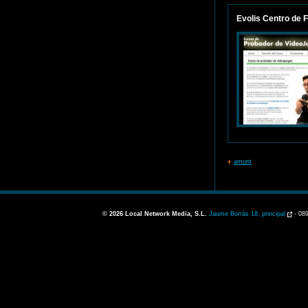
Evolis Centro de 
amunt
© 2026
Local Network Media, S.L.
Jaume Borràs 18, principal
-
089