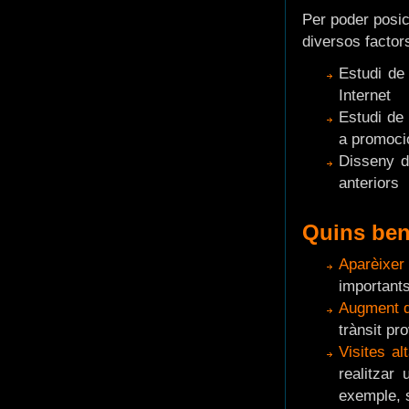
Per poder posic
diversos factor
Estudi de
Internet
Estudi de
a promoci
Disseny d
anteriors
Quins ben
Aparèixe
importants
Augment de
trànsit pr
Visites al
realitzar
exemple, s