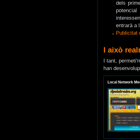
dels prim
potencia
interesse
entrarà a 
Publicitat
I això rea
I tant, permeti
han desenvolupa
Local Network Me