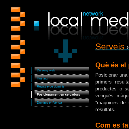
Serveis
Què és el
Disseny web
Posicionar una 
Hosting
primers resul
Registre de dominis
productes o s
Posicionament en cercadors
vengués màqui
"maquines de
Dominis en Venda
resultats.
Com es fa